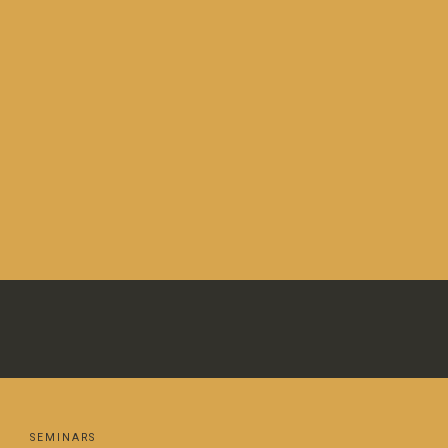
Actualité
NL
©
Sous-menu
SEMINARS