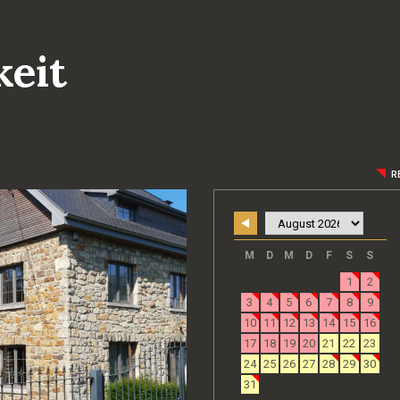
keit
R
M
D
M
D
F
S
S
1
2
3
4
5
6
7
8
9
10
11
12
13
14
15
16
17
18
19
20
21
22
23
24
25
26
27
28
29
30
31