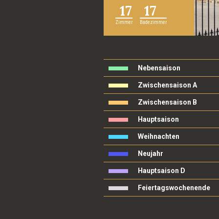
17
17
Zimmer
Badezimmer
Nebensaison
Zwischensaison A
Zwischensaison B
Hauptsaison
Weihnachten
Neujahr
Hauptsaison D
Feiertagswochenende