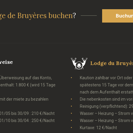
ge de Bruyères buchen
?
Buchun
eise
Lodge du Bruy
r Überweisung auf das Konto,
Kaution zahlbar vor Ort ode
nthalt: 1.800 € (wird 15 Tage
spätestens 15 Tage vor dem 
nach dem Aufenthalt erstat
mit der miete zu bezahlen
Die nebenkosten sind im vor
Reinigung (verpflichtend): 2
1/05 bis 30/09 : 210 €/Nacht
Wasser – Heizung – Strom v
1/10 bis 30/04 : 250 €/Nacht
Wasser – Heizung – Strom v
Kurtaxe: 12 €/Nacht