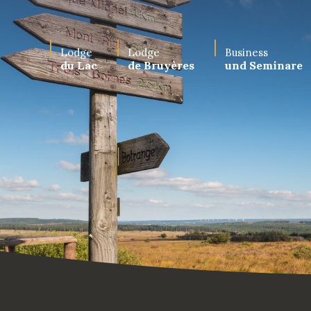
Lodge
Lodge
Business
du Lac
de Bruyères
und Seminare