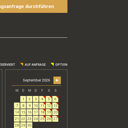
gsanfrage durchführen
ESERVIERT
AUF ANFRAGE
OPTION
September 2026
M
D
M
D
F
S
S
1
2
3
4
5
6
7
8
9
10
11
12
13
14
15
16
17
18
19
20
21
22
23
24
25
26
27
28
29
30