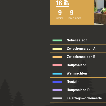
18
9
9
Zimmer
Badezimmer
Nebensaison
Zwischensaison A
Zwischensaison B
Hauptsaison
Weihnachten
Neujahr
Hauptsaison D
Feiertagswochenende